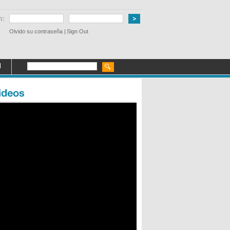
Olvido su contraseña
|
Sign Out
l