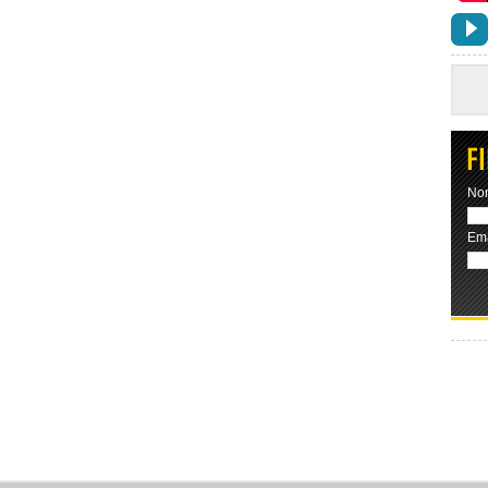
No
Ema