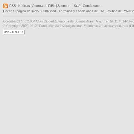
RSS
|
Noticias
|
Acerca de FIEL
|
Sponsors
|
Staff
|
Contáctenos
Hacer tu página de inicio
-
Publicidad
-
Términos y condiciones de uso
-
Política de Privaci
Córdoba 637 | (C1054AAF) Ciudad Autónoma de Buenos Aires l Arg. l Tel: 54 11 4314-199
© Copyright 2000-2012 l Fundación de Investigaciones Económicas Latinoamericanas (FIE