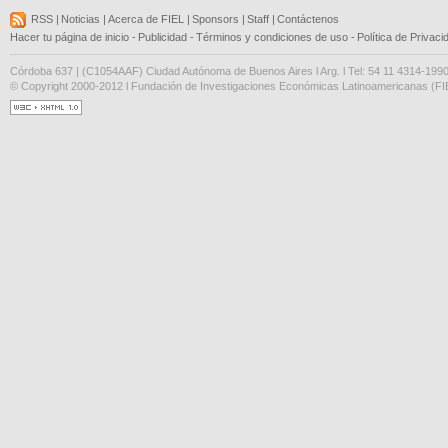
RSS
|
Noticias
|
Acerca de FIEL
|
Sponsors
|
Staff
|
Contáctenos
Hacer tu página de inicio
-
Publicidad
-
Términos y condiciones de uso
-
Política de Privaci
Córdoba 637 | (C1054AAF) Ciudad Autónoma de Buenos Aires l Arg. l Tel: 54 11 4314-199
© Copyright 2000-2012 l Fundación de Investigaciones Económicas Latinoamericanas (FIE